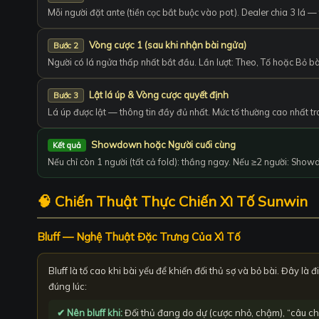
Mỗi người đặt ante (tiền cọc bắt buộc vào pot). Dealer chia 3 lá — 
Vòng cược 1 (sau khi nhận bài ngửa)
Bước 2
Người có lá ngửa thấp nhất bắt đầu. Lần lượt: Theo, Tố hoặc Bỏ bà
Lật lá úp & Vòng cược quyết định
Bước 3
Lá úp được lật — thông tin đầy đủ nhất. Mức tố thường cao nhất tr
Showdown hoặc Người cuối cùng
Kết quả
Nếu chỉ còn 1 người (tất cả fold): thắng ngay. Nếu ≥2 người: Sho
🧠 Chiến Thuật Thực Chiến Xì Tố Sunwin
Bluff — Nghệ Thuật Đặc Trưng Của Xì Tố
Bluff là tố cao khi bài yếu để khiến đối thủ sợ và bỏ bài. Đây là
đúng lúc:
✔ Nên bluff khi:
Đối thủ đang do dự (cược nhỏ, chậm), “câu ch