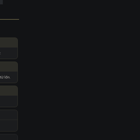
.
từ lớn.