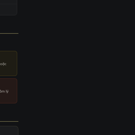
hoặc
âm lý