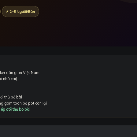
⚡ 2–6 Người/Bàn
Poker dân gian Việt Nam
i nhà cái)
ối thủ bỏ bài
g gom toàn bộ pot còn lại
ép đối thủ bỏ bài