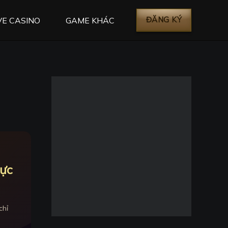
ĐĂNG KÝ
VE CASINO
GAME KHÁC
hực
chỉ