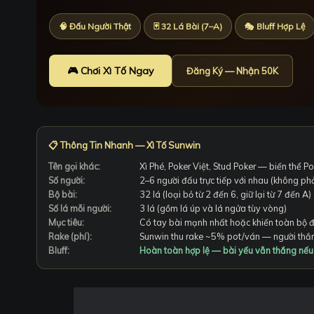
🧠 Đấu Người Thật
🃏 32 Lá Bài (7–A)
🎭 Bluff Hợp Lệ
🎮 Chơi Xì Tố Ngay
Đăng Ký — Nhận 50K
📋 Thông Tin Nhanh — Xì Tố Sunwin
Tên gọi khác:
Xì Phé, Poker Việt, Stud Poker — biến thể 
Số người:
2–6 người đấu trực tiếp với nhau (không phả
Bộ bài:
32 lá (loại bỏ từ 2 đến 6, giữ lại từ 7 đến A)
Số lá mỗi người:
3 lá (gồm lá úp và lá ngửa tùy vòng)
Mục tiêu:
Có tay bài mạnh nhất hoặc khiến toàn bộ đ
Rake (phí):
Sunwin thu rake ~5% pot/ván — người thắn
Bluff:
Hoàn toàn hợp lệ — bài yếu vẫn thắng nếu 