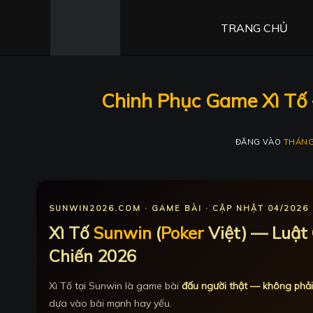
Bỏ
qua
TRANG CHỦ
nội
dung
Chinh Phục Game Xì Tố
ĐĂNG VÀO
THÁNG 
SUNWIN2026.COM · GAME BÀI · CẬP NHẬT 04/2026
Xì Tố
Sunwin
(
Poker
Việt) — Luật 
Chiến 2026
Xì Tố tại Sunwin là game bài
đấu người thật — không phải
dựa vào bài mạnh hay yếu.