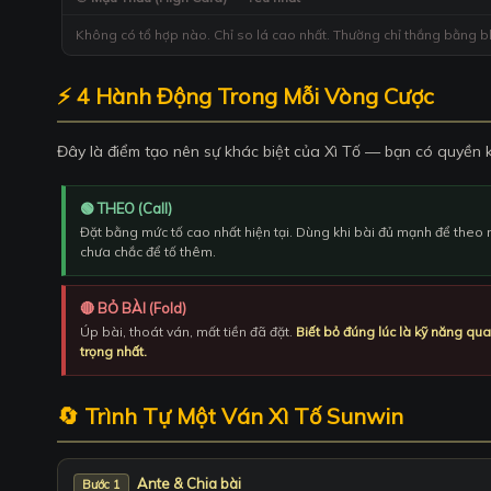
Không có tổ hợp nào. Chỉ so lá cao nhất. Thường chỉ thắng bằng bl
⚡ 4 Hành Động Trong Mỗi Vòng Cược
Đây là điểm tạo nên sự khác biệt của Xì Tố — bạn có quyền k
🟢 THEO (Call)
Đặt bằng mức tố cao nhất hiện tại. Dùng khi bài đủ mạnh để theo
chưa chắc để tố thêm.
🔴 BỎ BÀI (Fold)
Úp bài, thoát ván, mất tiền đã đặt.
Biết bỏ đúng lúc là kỹ năng qu
trọng nhất.
🔄 Trình Tự Một Ván Xì Tố Sunwin
Ante & Chia bài
Bước 1