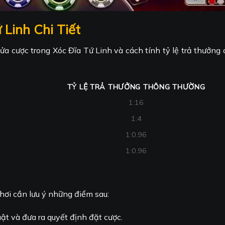
Linh Chi Tiết
cửa cược trong Xóc Đĩa Tứ Linh và cách tính tỷ lệ trả thưởng
TỶ LỆ TRẢ THƯỞNG THÔNG THƯỜNG
1:16
1:4
1:0.96
1:0.96
chơi cần lưu ý những điểm sau:
uật và đưa ra quyết định đặt cược.