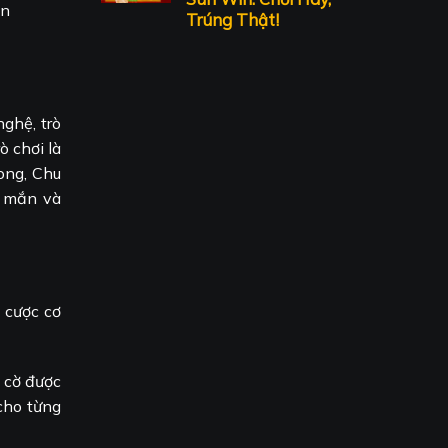
ản
Trúng Thật!
nghệ, trò
ò chơi là
ong, Chu
y mắn và
 cược cơ
n cờ được
 cho từng