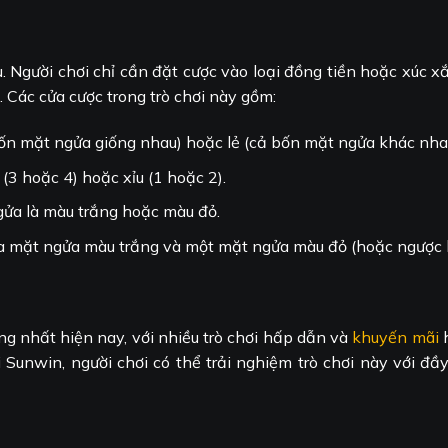
u. Người chơi chỉ cần đặt cược vào loại đồng tiền hoặc xúc 
c. Các cửa cược trong trò chơi này gồm:
bốn mặt ngửa giống nhau) hoặc lẻ (cả bốn mặt ngửa khác nha
(3 hoặc 4) hoặc xỉu (1 hoặc 2).
gửa là màu trắng hoặc màu đỏ.
a mặt ngửa màu trắng và một mặt ngửa màu đỏ (hoặc ngược l
ng nhất hiện nay, với nhiều trò chơi hấp dẫn và
khuyến mãi
h
 Sunwin, người chơi có thể trải nghiệm trò chơi này với đầy