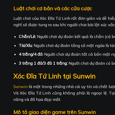
Luật chơi cơ bản và các cửa cược
Luật chơi của Xóc Đĩa Tứ Linh rất đơn giản và dễ hiể
nghĩ sẽ được tung ra sau khi người chia bài lật xúc xắ
Chẵn/Lẻ:
Người chơi dự đoán kết quả là chẵn (cả 
Tài/Xỉu:
Người chơi dự đoán tổng số mặt ngửa là tài 
4 trắng/4 đỏ:
Người chơi dự đoán tất cả bốn mặt n
3 trắng 1 đỏ/3 đỏ 1 trắng:
Người chơi dự đoán có b
Xóc Đĩa Tứ Linh tại Sunwin
Sunwin
là một trong những nhà cái uy tín và chất lượ
Và Xóc Đĩa Tứ Linh cũng không phải là ngoại lệ. Tại
năng và đồ họa đẹp mắt.
Mô tả giao diện game trên Sunwin