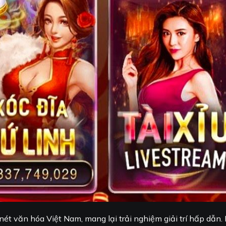
 nét văn hóa Việt Nam, mang lại trải nghiệm giải trí hấp dẫn.