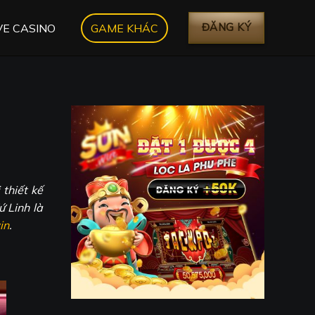
ĐĂNG KÝ
VE CASINO
GAME KHÁC
 thiết kế
ứ Linh là
in
.