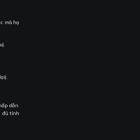
xắc mà họ
u).
ại).
ấp dẫn.
 đủ tính